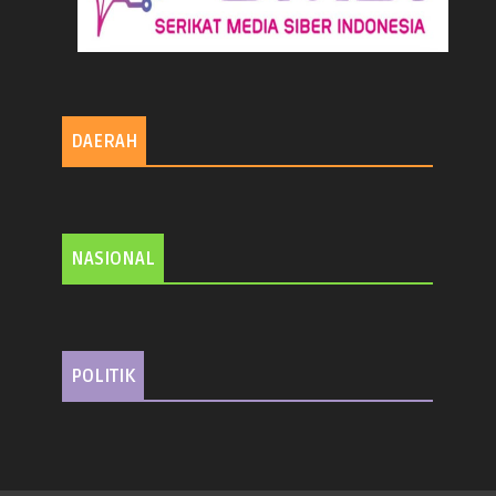
DAERAH
NASIONAL
POLITIK