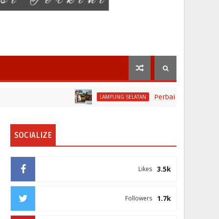
Perbaikan Jalan RA Basyid S
LAMPUNG SELATAN
SOCIALIZE
3.5k
Likes
1.7k
Followers