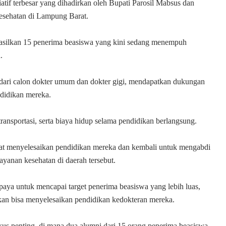
atif terbesar yang dihadirkan oleh Bupati Parosil Mabsus dan
esehatan di Lampung Barat.
hasilkan 15 penerima beasiswa yang kini sedang menempuh
.
i dari calon dokter umum dan dokter gigi, mendapatkan dukungan
didikan mereka.
ransportasi, serta biaya hidup selama pendidikan berlangsung.
pat menyelesaikan pendidikan mereka dan kembali untuk mengabdi
yanan kesehatan di daerah tersebut.
ya untuk mencapai target penerima beasiswa yang lebih luas,
kan bisa menyelesaikan pendidikan kedokteran mereka.
kus penting, di mana dua alumni dari 15 orang penerima beasiswa