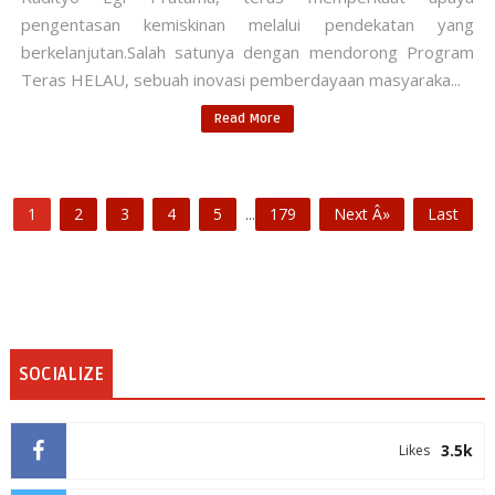
pengentasan kemiskinan melalui pendekatan yang
berkelanjutan.Salah satunya dengan mendorong Program
Teras HELAU, sebuah inovasi pemberdayaan masyaraka...
Read More
1
2
3
4
5
...
179
Next Â»
Last
SOCIALIZE
3.5k
Likes