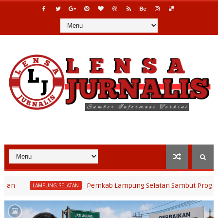
Pemkab Lampung Selatan Sambut Program Bina Desa Pol
NG SELATAN