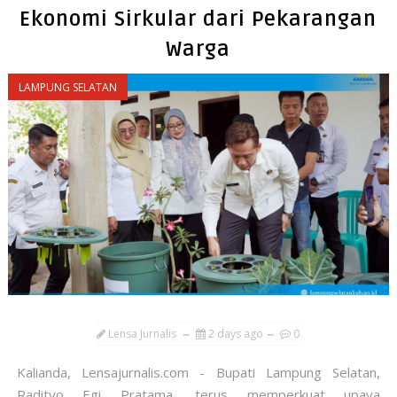
Ekonomi Sirkular dari Pekarangan
Warga
LAMPUNG SELATAN
Lensa Jurnalis
2 days ago
0
Kalianda, Lensajurnalis.com - Bupati Lampung Selatan,
Radityo Egi Pratama, terus memperkuat upaya