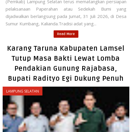
(Pemkab) Lampung Selatan terus mematangkan persiapan
pelaksanaan Paperahan atau Sedekah Bumi yang
dijadwalkan berlangsung pada Jumat, 31 Juli 2026, di Desa
Sumur Kumbang, Kalianda.Tradisi adat yang...
Read More
Karang Taruna Kabupaten Lamsel
Tutup Masa Bakti Lewat Lomba
Pendakian Gunung Rajabasa,
Bupati Radityo Egi Dukung Penuh
LAMPUNG SELATAN