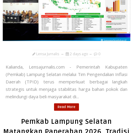
Lensa Jurnalis
2 days ago
0
Kalianda, Lensajurnalis.com - Pemerintah Kabupaten
(Pemkab) Lampung Selatan melalui Tim Pengendalian Inflasi
Daerah (TPID) terus memperkuat berbagai langkah
strategis untuk menjaga stabilitas harga bahan pokok dan
melindungi daya beli masyarakat di...
Read More
Pemkab Lampung Selatan
Matangkan Paperahan 2026, Tradisi