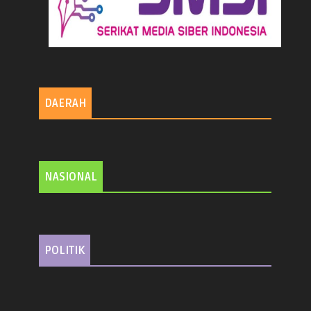
DAERAH
NASIONAL
POLITIK