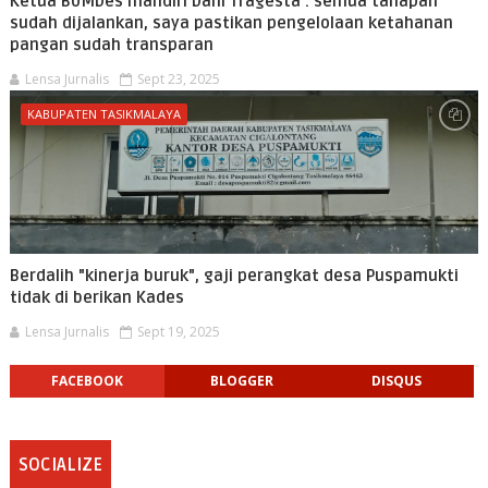
Ketua BUMDes mandiri Dani Tragesta : semua tahapan
sudah dijalankan, saya pastikan pengelolaan ketahanan
pangan sudah transparan
Lensa Jurnalis
Sept 23, 2025
KABUPATEN TASIKMALAYA
Berdalih "kinerja buruk", gaji perangkat desa Puspamukti
tidak di berikan Kades
Lensa Jurnalis
Sept 19, 2025
FACEBOOK
BLOGGER
DISQUS
SOCIALIZE