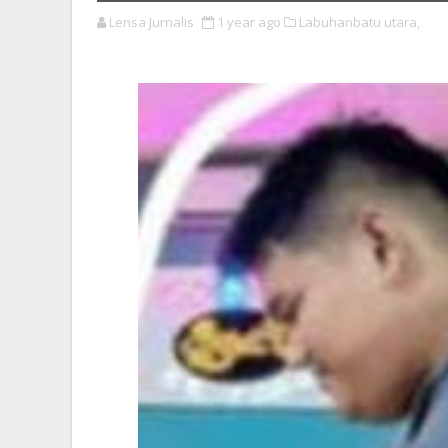
Lensa Jurnalis
1 year ago
Labuhanbatu utara,