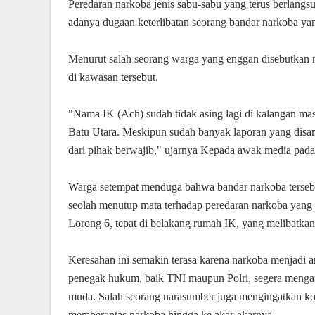
Peredaran narkoba jenis sabu-sabu yang terus berlang
adanya dugaan keterlibatan seorang bandar narkoba yan
Menurut salah seorang warga yang enggan disebutkan n
di kawasan tersebut.
"Nama IK (Ach) sudah tidak asing lagi di kalangan mas
Batu Utara. Meskipun sudah banyak laporan yang disamp
dari pihak berwajib," ujarnya Kepada awak media pada
Warga setempat menduga bahwa bandar narkoba terseb
seolah menutup mata terhadap peredaran narkoba yang ter
Lorong 6, tepat di belakang rumah IK, yang melibatkan
Keresahan ini semakin terasa karena narkoba menjadi 
penegak hukum, baik TNI maupun Polri, segera menga
muda. Salah seorang narasumber juga mengingatkan k
memberantas narkoba hingga ke akar-akarnya.