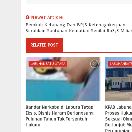
Newer Article
Pemkab Ketapang Dan BPJS Ketenagakerjaan
Serahkan Santunan Kematian Senilai Rp3,3 Milia
RELATED POST
LABUHANBATU UTARA
LABUHANBAT
Bandar Narkoba di Labura Tetap
KPAD Labuha
Eksis, Bisnis Haram Berlangsung
Proses Huku
Puluhan Tahun Tak Tersentuh
Seksual Okn
Hukum
Berlanjut M
Perdamaian