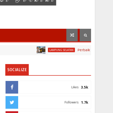
Perbaikan Jalan RA Basyid Se
LAMPUNG SELATAN
SOCIALIZE
3.5k
Likes
1.7k
Followers