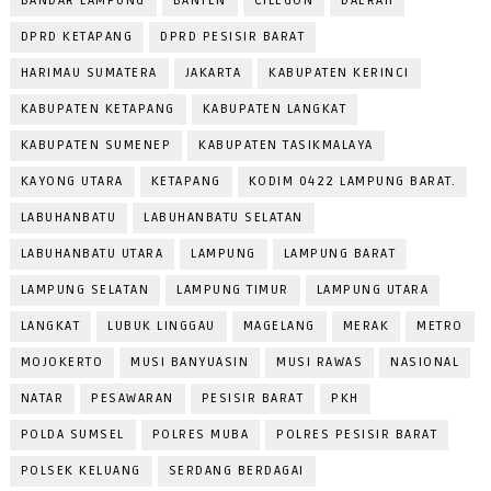
BANDAR LAMPUNG
BANTEN
CILEGON
DAERAH
DPRD KETAPANG
DPRD PESISIR BARAT
HARIMAU SUMATERA
JAKARTA
KABUPATEN KERINCI
KABUPATEN KETAPANG
KABUPATEN LANGKAT
KABUPATEN SUMENEP
KABUPATEN TASIKMALAYA
KAYONG UTARA
KETAPANG
KODIM 0422 LAMPUNG BARAT.
LABUHANBATU
LABUHANBATU SELATAN
LABUHANBATU UTARA
LAMPUNG
LAMPUNG BARAT
LAMPUNG SELATAN
LAMPUNG TIMUR
LAMPUNG UTARA
LANGKAT
LUBUK LINGGAU
MAGELANG
MERAK
METRO
MOJOKERTO
MUSI BANYUASIN
MUSI RAWAS
NASIONAL
NATAR
PESAWARAN
PESISIR BARAT
PKH
POLDA SUMSEL
POLRES MUBA
POLRES PESISIR BARAT
POLSEK KELUANG
SERDANG BERDAGAI