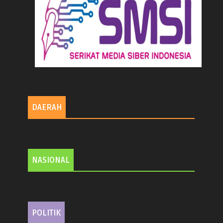
DAERAH
NASIONAL
POLITIK