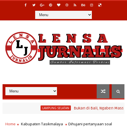
Bukan di Bali, Ngaben Massal Balinura
LAMPUNG SELATAN
am Bina Desa Polinela, Perkuat Pengembangan Potensi Desa dan P
Home
Kabupaten Tasikmalaya
Dihujani pertanyaan soal