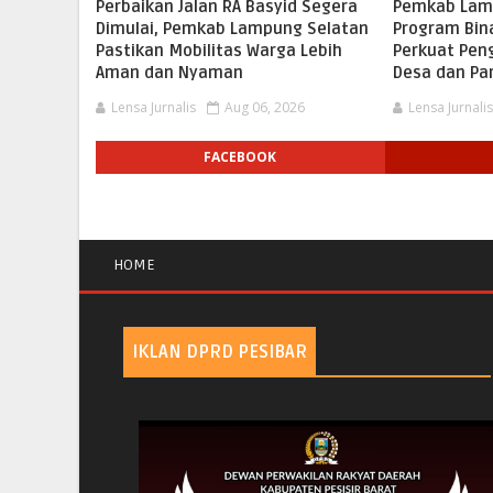
Perbaikan Jalan RA Basyid Segera
Pemkab Lam
Dimulai, Pemkab Lampung Selatan
Program Bina
Pastikan Mobilitas Warga Lebih
Perkuat Pen
Aman dan Nyaman
Desa dan Pa
Lensa Jurnalis
Aug 06, 2026
Lensa Jurnali
FACEBOOK
HOME
IKLAN DPRD PESIBAR