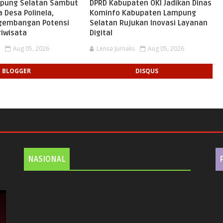
pung Selatan Sambut
DPRD Kabupaten OKI Jadikan Dinas
 Desa Polinela,
Kominfo Kabupaten Lampung
gembangan Potensi
Selatan Rujukan Inovasi Layanan
riwisata
Digital
s
Aug 05, 2026
Lensa Jurnalis
Aug 05, 2026
BLOGGER
DISQUS
NASIONAL