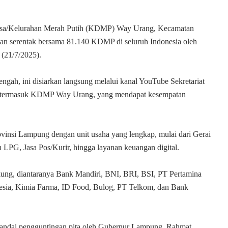
esa/Kelurahan Merah Putih (KDMP) Way Urang, Kecamatan
an serentak bersama 81.140 KDMP di seluruh Indonesia oleh
 (21/7/2025).
ngah, ini disiarkan langsung melalui kanal YouTube Sekretariat
MP, termasuk KDMP Way Urang, yang mendapat kesempatan
insi Lampung dengan unit usaha yang lengkap, mulai dari Gerai
LPG, Jasa Pos/Kurir, hingga layanan keuangan digital.
ng, diantaranya Bank Mandiri, BNI, BRI, BSI, PT Pertamina
nesia, Kimia Farma, ID Food, Bulog, PT Telkom, dan Bank
ndai pengguntingan pita oleh Gubernur Lampung, Rahmat