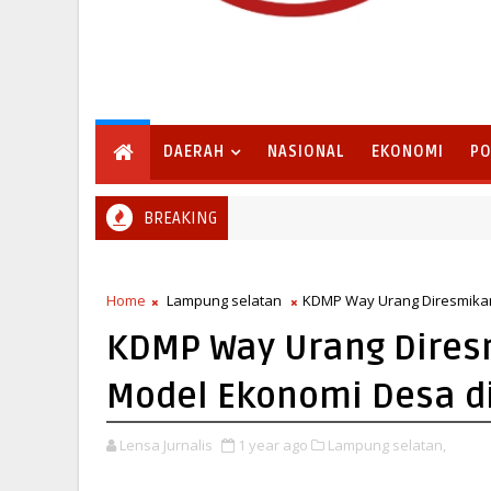
DAERAH
NASIONAL
EKONOMI
PO
BREAKING
g Selatan Matangkan Paperahan 2026, Tradisi Sedekah Bumi Sumur 
Home
Lampung selatan
KDMP Way Urang Diresmikan
KDMP Way Urang Diresm
Model Ekonomi Desa di
Lensa Jurnalis
1 year ago
Lampung selatan,