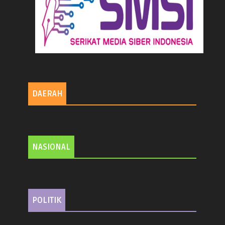
DAERAH
NASIONAL
POLITIK