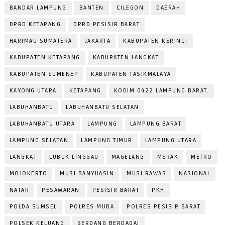
BANDAR LAMPUNG
BANTEN
CILEGON
DAERAH
DPRD KETAPANG
DPRD PESISIR BARAT
HARIMAU SUMATERA
JAKARTA
KABUPATEN KERINCI
KABUPATEN KETAPANG
KABUPATEN LANGKAT
KABUPATEN SUMENEP
KABUPATEN TASIKMALAYA
KAYONG UTARA
KETAPANG
KODIM 0422 LAMPUNG BARAT.
LABUHANBATU
LABUHANBATU SELATAN
LABUHANBATU UTARA
LAMPUNG
LAMPUNG BARAT
LAMPUNG SELATAN
LAMPUNG TIMUR
LAMPUNG UTARA
LANGKAT
LUBUK LINGGAU
MAGELANG
MERAK
METRO
MOJOKERTO
MUSI BANYUASIN
MUSI RAWAS
NASIONAL
NATAR
PESAWARAN
PESISIR BARAT
PKH
POLDA SUMSEL
POLRES MUBA
POLRES PESISIR BARAT
POLSEK KELUANG
SERDANG BERDAGAI