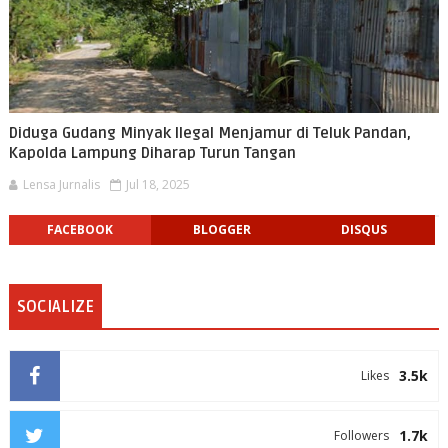
Diduga Gudang Minyak Ilegal Menjamur di Teluk Pandan,
Kapolda Lampung Diharap Turun Tangan
Lensa Jurnalis
Jul 18, 2025
FACEBOOK
BLOGGER
DISQUS
SOCIALIZE
3.5k
Likes
1.7k
Followers