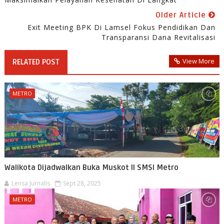
Older Article
Exit Meeting BPK Di Lamsel Fokus Pendidikan Dan
Transparansi Dana Revitalisasi
View More
RELATED POST
METRO
Walikota Dijadwalkan Buka Muskot II SMSI Metro
Lensa Jurnalis
Sept 28, 2025
METRO