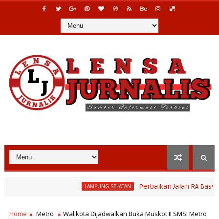
Perbaikan Jalan RA Basyid Seger
LAMPUNG SELATAN
n Paperahan 2026, Tradisi Sedekah Bumi Sumur Kumbang Bersiap Ja
Home
Metro
Walikota Dijadwalkan Buka Muskot II SMSI Metro