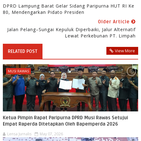
DPRD Lampung Barat Gelar Sidang Paripurna HUT RI Ke
80, Mendengarkan Pidato Presiden
Older Article
Jalan Pelang–Sungai Kepuluk Diperbaiki, Jalur Alternatif
Lewat Perkebunan PT. Limpah
View More
RELATED POST
MUSI RAWAS
Ketua Pimpin Rapat Paripurna DPRD Musi Rawas Setujui
Empat Raperda Ditetapkan Oleh Bapemperda 2026
Lensa Jurnalis
May 07, 2026