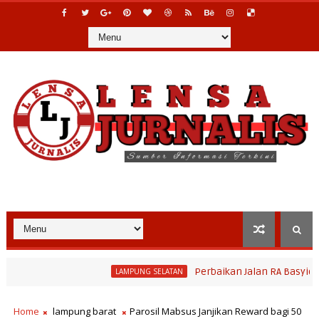
Perbaikan Jalan RA Basyid Segera 
LAMPUNG SELATAN
Paperahan 2026, Tradisi Sedekah Bumi Sumur Kumbang Bersiap Jadi
Home
lampung barat
Parosil Mabsus Janjikan Reward bagi 50