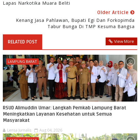
Lapas Narkotika Muara Beliti
Older Article
Kenang Jasa Pahlawan, Bupati Egi Dan Forkopimda
Tabur Bunga Di TMP Kesuma Bangsa
View More
RELATED POST
LAMPUNG BARAT
RSUD Alimuddin Umar: Langkah Pemkab Lampung Barat
Meningkatkan Layanan Kesehatan untuk Semua
Masyarakat
Lensa Jurnalis
Aug 04, 2026