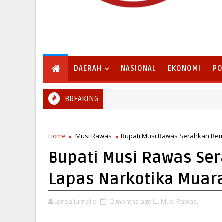
DAERAH
NASIONAL
EKONOMI
PO
BREAKING
kah Bumi Sumur Kumbang Bersiap Jadi Ikon Wisata Budaya
Home
Musi Rawas
Bupati Musi Rawas Serahkan Rem
Bupati Musi Rawas Se
Lapas Narkotika Muara
Lensa Jurnalis
12 months ago
Musi Rawas,