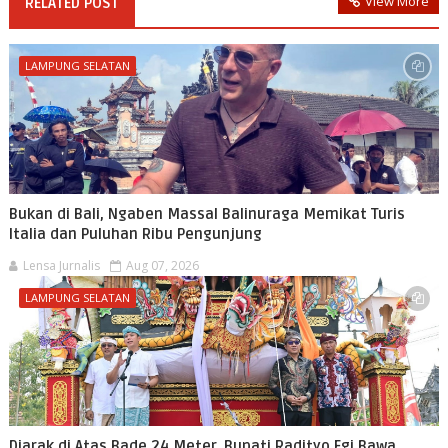
View More
RELATED POST
LAMPUNG SELATAN
Bukan di Bali, Ngaben Massal Balinuraga Memikat Turis
Italia dan Puluhan Ribu Pengunjung
Lensa Jurnalis
Aug 07, 2026
LAMPUNG SELATAN
Diarak di Atas Bade 24 Meter, Bupati Radityo Egi Bawa