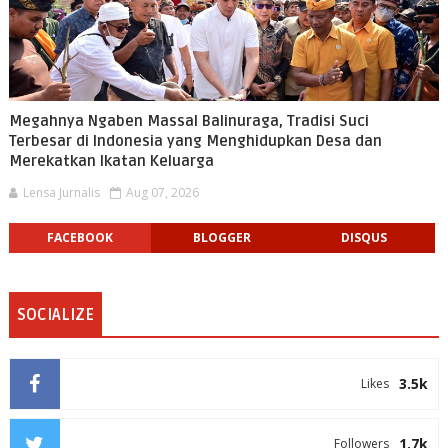
Megahnya Ngaben Massal Balinuraga, Tradisi Suci
Terbesar di Indonesia yang Menghidupkan Desa dan
Merekatkan Ikatan Keluarga
Lensa Jurnalis
Aug 07, 2026
FACEBOOK
BLOGGER
DISQUS
SOCIALIZE
3.5k
Likes
1.7k
Followers