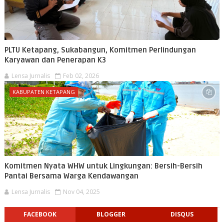
PLTU Ketapang, Sukabangun, Komitmen Perlindungan
Karyawan dan Penerapan K3
Lensa Jurnalis
Feb 02, 2026
KABUPATEN KETAPANG
Komitmen Nyata WHW untuk Lingkungan: Bersih-Bersih
Pantai Bersama Warga Kendawangan
Lensa Jurnalis
Nov 04, 2025
FACEBOOK
BLOGGER
DISQUS