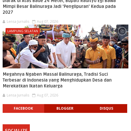
Diarak di Atas Bade 24 Meter, Bupati Radityo Egi Bawa
Mimpi Besar Balinuraga Jadi 'Penglipuran' Kedua pada
2027
Lensa Jurnalis
Aug 07, 2026
LAMPUNG SELATAN
Megahnya Ngaben Massal Balinuraga, Tradisi Suci
Terbesar di Indonesia yang Menghidupkan Desa dan
Merekatkan Ikatan Keluarga
Lensa Jurnalis
Aug 07, 2026
FACEBOOK
BLOGGER
DISQUS
SOCIALIZE