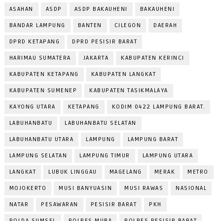
ASAHAN
ASDP
ASDP BAKAUHENI
BAKAUHENI
BANDAR LAMPUNG
BANTEN
CILEGON
DAERAH
DPRD KETAPANG
DPRD PESISIR BARAT
HARIMAU SUMATERA
JAKARTA
KABUPATEN KERINCI
KABUPATEN KETAPANG
KABUPATEN LANGKAT
KABUPATEN SUMENEP
KABUPATEN TASIKMALAYA
KAYONG UTARA
KETAPANG
KODIM 0422 LAMPUNG BARAT.
LABUHANBATU
LABUHANBATU SELATAN
LABUHANBATU UTARA
LAMPUNG
LAMPUNG BARAT
LAMPUNG SELATAN
LAMPUNG TIMUR
LAMPUNG UTARA
LANGKAT
LUBUK LINGGAU
MAGELANG
MERAK
METRO
MOJOKERTO
MUSI BANYUASIN
MUSI RAWAS
NASIONAL
NATAR
PESAWARAN
PESISIR BARAT
PKH
POLDA SUMSEL
POLRES MUBA
POLRES PESISIR BARAT