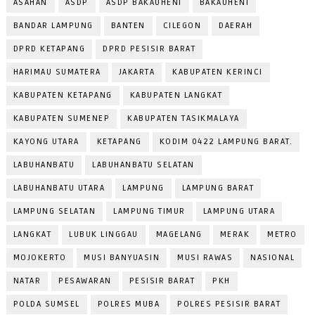
ASAHAN
ASDP
ASDP BAKAUHENI
BAKAUHENI
BANDAR LAMPUNG
BANTEN
CILEGON
DAERAH
DPRD KETAPANG
DPRD PESISIR BARAT
HARIMAU SUMATERA
JAKARTA
KABUPATEN KERINCI
KABUPATEN KETAPANG
KABUPATEN LANGKAT
KABUPATEN SUMENEP
KABUPATEN TASIKMALAYA
KAYONG UTARA
KETAPANG
KODIM 0422 LAMPUNG BARAT.
LABUHANBATU
LABUHANBATU SELATAN
LABUHANBATU UTARA
LAMPUNG
LAMPUNG BARAT
LAMPUNG SELATAN
LAMPUNG TIMUR
LAMPUNG UTARA
LANGKAT
LUBUK LINGGAU
MAGELANG
MERAK
METRO
MOJOKERTO
MUSI BANYUASIN
MUSI RAWAS
NASIONAL
NATAR
PESAWARAN
PESISIR BARAT
PKH
POLDA SUMSEL
POLRES MUBA
POLRES PESISIR BARAT