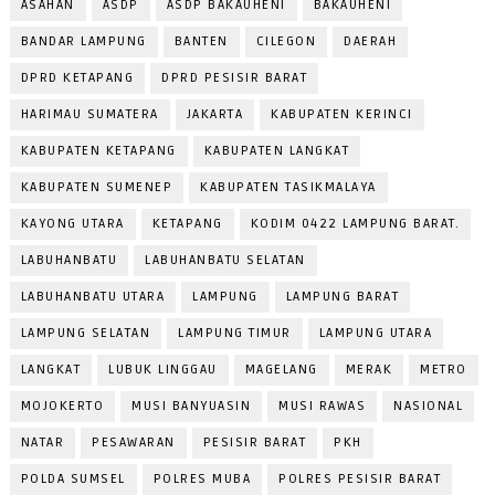
ASAHAN
ASDP
ASDP BAKAUHENI
BAKAUHENI
BANDAR LAMPUNG
BANTEN
CILEGON
DAERAH
DPRD KETAPANG
DPRD PESISIR BARAT
HARIMAU SUMATERA
JAKARTA
KABUPATEN KERINCI
KABUPATEN KETAPANG
KABUPATEN LANGKAT
KABUPATEN SUMENEP
KABUPATEN TASIKMALAYA
KAYONG UTARA
KETAPANG
KODIM 0422 LAMPUNG BARAT.
LABUHANBATU
LABUHANBATU SELATAN
LABUHANBATU UTARA
LAMPUNG
LAMPUNG BARAT
LAMPUNG SELATAN
LAMPUNG TIMUR
LAMPUNG UTARA
LANGKAT
LUBUK LINGGAU
MAGELANG
MERAK
METRO
MOJOKERTO
MUSI BANYUASIN
MUSI RAWAS
NASIONAL
NATAR
PESAWARAN
PESISIR BARAT
PKH
POLDA SUMSEL
POLRES MUBA
POLRES PESISIR BARAT