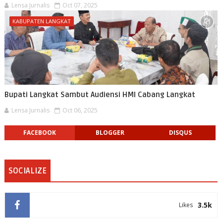
Lensa Jurnalis
Oct 07, 2025
KABUPATEN LANGKAT
Bupati Langkat Sambut Audiensi HMI Cabang Langkat
Lensa Jurnalis
Oct 06, 2025
FACEBOOK
BLOGGER
DISQUS
SOCIALIZE
3.5k
Likes