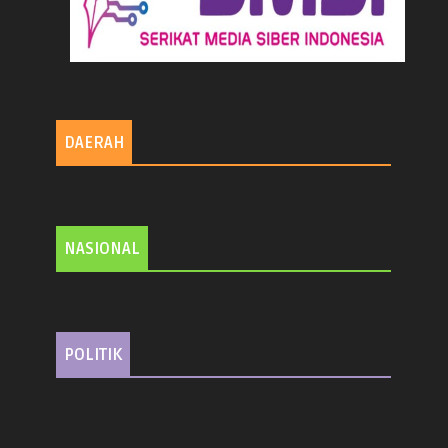
DAERAH
NASIONAL
POLITIK