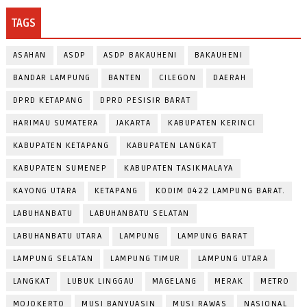
TAGS
ASAHAN
ASDP
ASDP BAKAUHENI
BAKAUHENI
BANDAR LAMPUNG
BANTEN
CILEGON
DAERAH
DPRD KETAPANG
DPRD PESISIR BARAT
HARIMAU SUMATERA
JAKARTA
KABUPATEN KERINCI
KABUPATEN KETAPANG
KABUPATEN LANGKAT
KABUPATEN SUMENEP
KABUPATEN TASIKMALAYA
KAYONG UTARA
KETAPANG
KODIM 0422 LAMPUNG BARAT.
LABUHANBATU
LABUHANBATU SELATAN
LABUHANBATU UTARA
LAMPUNG
LAMPUNG BARAT
LAMPUNG SELATAN
LAMPUNG TIMUR
LAMPUNG UTARA
LANGKAT
LUBUK LINGGAU
MAGELANG
MERAK
METRO
MOJOKERTO
MUSI BANYUASIN
MUSI RAWAS
NASIONAL