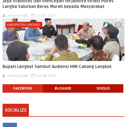
jaga stabilitas dan mencegah terjadinya Inflasi Polres
Langka Salurkan Beras Murah kepada Masyarakat
Lensa Jurnalis
Oct 07, 2025
KABUPATEN LANGKAT
Bupati Langkat Sambut Audiensi HMI Cabang Langkat
Lensa Jurnalis
Oct 06, 2025
FACEBOOK
BLOGGER
DISQUS
SOCIALIZE