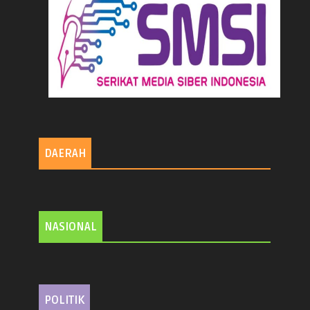
DAERAH
NASIONAL
POLITIK