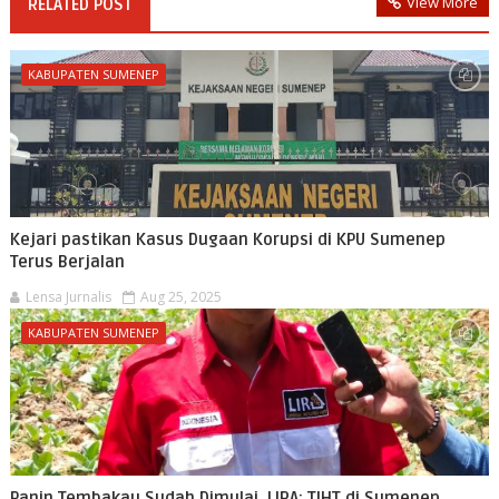
View More
RELATED POST
KABUPATEN SUMENEP
Kejari pastikan Kasus Dugaan Korupsi di KPU Sumenep
Terus Berjalan
Lensa Jurnalis
Aug 25, 2025
KABUPATEN SUMENEP
Panin Tembakau Sudah Dimulai, LIRA: TIHT di Sumenep