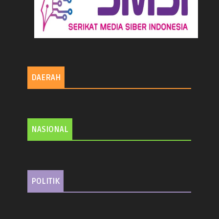
DAERAH
NASIONAL
POLITIK