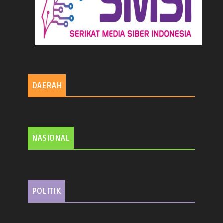
DAERAH
NASIONAL
POLITIK