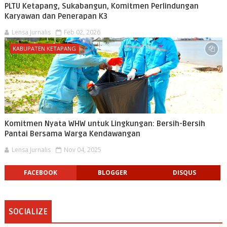
PLTU Ketapang, Sukabangun, Komitmen Perlindungan
Karyawan dan Penerapan K3
Lensa Jurnalis
Feb 02, 2026
KABUPATEN KETAPANG
Komitmen Nyata WHW untuk Lingkungan: Bersih-Bersih
Pantai Bersama Warga Kendawangan
Lensa Jurnalis
Nov 04, 2025
FACEBOOK
BLOGGER
DISQUS
SOCIALIZE