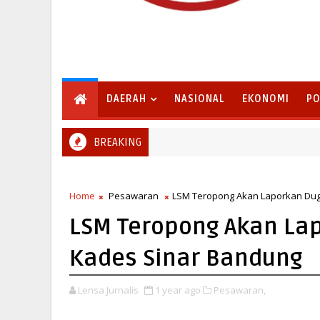
DAERAH
NASIONAL
EKONOMI
PO
BREAKING
Pemkab Lampung Selatan Sambut Program Bina Desa Poli
G SELATAN
Home
Pesawaran
LSM Teropong Akan Laporkan Dug
LSM Teropong Akan La
Kades Sinar Bandung
Lensa Jurnalis
1 year ago
Pesawaran,