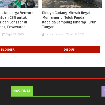
nis Keluarga Ventura
Diduga Gudang Minyak Ilegal
ntuan CSR untuk
Menjamur di Teluk Pandan,
r dan Longsor di
Kapolda Lampung Diharap Turun
cak, Pesawaran
Tangan
s
Sept 03, 2025
Lensa Jurnalis
Jul 18, 2025
BLOGGER
DISQUS
NASIONAL