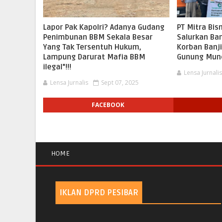
Lapor Pak Kapolri? Adanya Gudang
PT Mitra Bis
Penimbunan BBM Sekala Besar
Salurkan Ba
Yang Tak Tersentuh Hukum,
Korban Banji
Lampung Darurat Mafia BBM
Gunung Mun
ilegal"!!!
Lensa Jurnali
Lensa Jurnalis
Sept 07, 2025
FACEBOOK
HOME
IKLAN DPRD PESIBAR