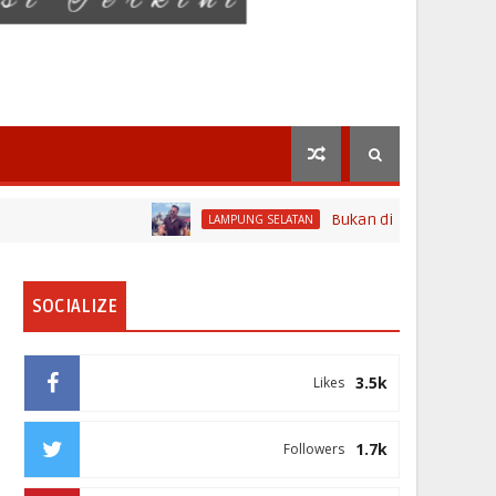
Bukan di Bali, Ngaben Massal Ba
LAMPUNG SELATAN
SOCIALIZE
3.5k
Likes
1.7k
Followers