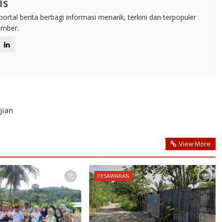
is
rtal berita berbagi informasi menarik, terkini dan terpopuler
umber.
jian
View More
PESAWARAN