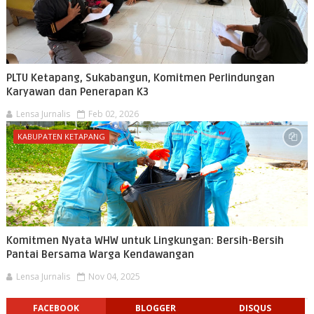
PLTU Ketapang, Sukabangun, Komitmen Perlindungan
Karyawan dan Penerapan K3
Lensa Jurnalis
Feb 02, 2026
KABUPATEN KETAPANG
Komitmen Nyata WHW untuk Lingkungan: Bersih-Bersih
Pantai Bersama Warga Kendawangan
Lensa Jurnalis
Nov 04, 2025
FACEBOOK
BLOGGER
DISQUS