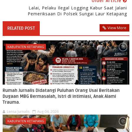
Older Article
Lalai, Pelaku Ilegal Logging Kabur Saat Jalani
Pemeriksaan Di Polsek Sungai Laur Ketapang
View More
RELATED POST
KABUPATEN KETAPANG
Rumah Jurnalis Didatangi Puluhan Orang Usai Beritakan
Dugaan MBG Bermasalah, Istri di intimiasi, Anak Alami
Trauma.
Lensa Jurnalis
Aug 04, 2026
KABUPATEN KETAPANG