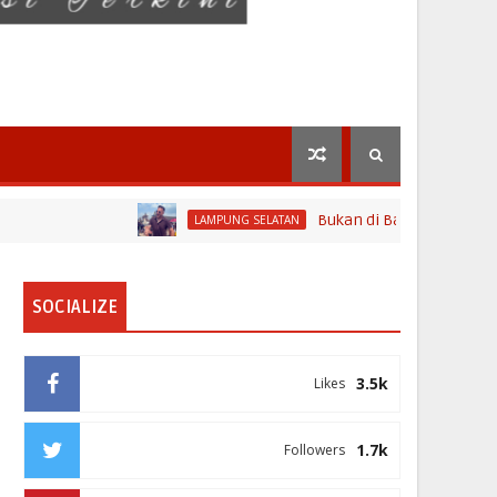
Bukan di Bali, Ngaben Massal Ba
LAMPUNG SELATAN
SOCIALIZE
3.5k
Likes
1.7k
Followers