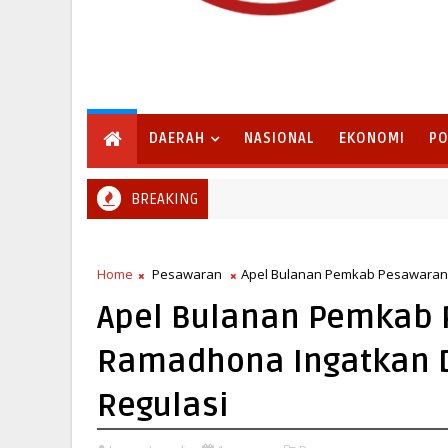
DAERAH
NASIONAL
EKONOMI
PO
BREAKING
Pemkab Lampung Selatan Sambut Program Bina Desa Poli
 SELATAN
Home
Pesawaran
Apel Bulanan Pemkab Pesawaran, 
Apel Bulanan Pemkab 
Ramadhona Ingatkan D
Regulasi