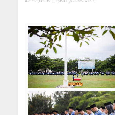
Lensa Jurnalis
1 year ago
Pesawaran,