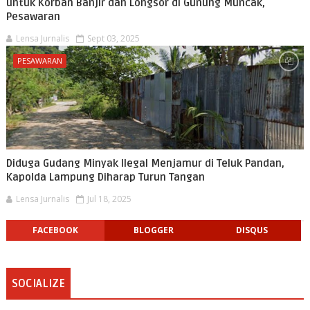
untuk Korban Banjir dan Longsor di Gunung Muncak,
Pesawaran
Lensa Jurnalis
Sept 03, 2025
PESAWARAN
Diduga Gudang Minyak Ilegal Menjamur di Teluk Pandan,
Kapolda Lampung Diharap Turun Tangan
Lensa Jurnalis
Jul 18, 2025
FACEBOOK
BLOGGER
DISQUS
SOCIALIZE