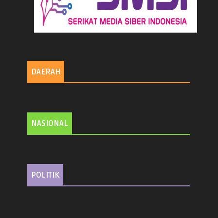
DAERAH
NASIONAL
POLITIK