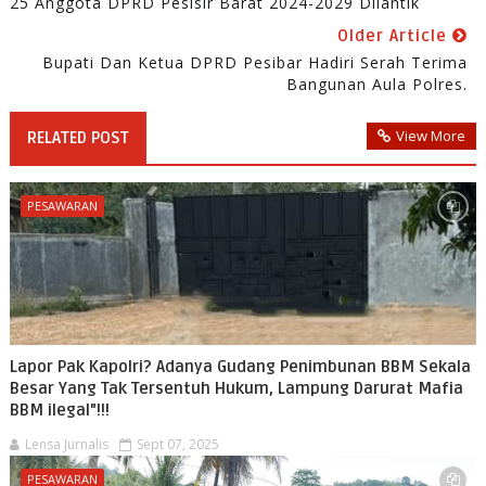
25 Anggota DPRD Pesisir Barat 2024-2029 Dilantik
Older Article
Bupati Dan Ketua DPRD Pesibar Hadiri Serah Terima
Bangunan Aula Polres.
View More
RELATED POST
PESAWARAN
Lapor Pak Kapolri? Adanya Gudang Penimbunan BBM Sekala
Besar Yang Tak Tersentuh Hukum, Lampung Darurat Mafia
BBM ilegal"!!!
Lensa Jurnalis
Sept 07, 2025
PESAWARAN