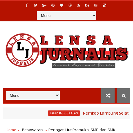
Pemkab Lampung Selatan Sambut Pr
LAMPUNG SELATAN
tup Masa Bakti Lewat Lomba Pendakian Gunung Rajabasa, Bupati Rad
Home
Pesawaran
Peringati Hut Pramuka, SMP dan SMK