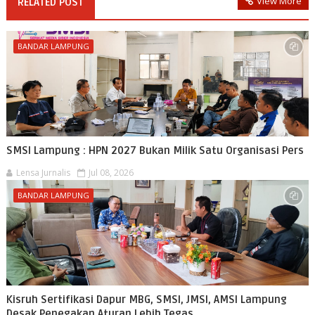
View More
RELATED POST
BANDAR LAMPUNG
SMSI Lampung : HPN 2027 Bukan Milik Satu Organisasi Pers
Lensa Jurnalis
Jul 08, 2026
BANDAR LAMPUNG
Kisruh Sertifikasi Dapur MBG, SMSI, JMSI, AMSI Lampung
Desak Penegakan Aturan Lebih Tegas