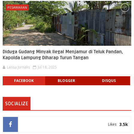
PESAWARAN
Diduga Gudang Minyak Ilegal Menjamur di Teluk Pandan,
Kapolda Lampung Diharap Turun Tangan
Lensa Jurnalis
Jul 18, 2025
FACEBOOK
BLOGGER
DISQUS
SOCIALIZE
3.5k
Likes