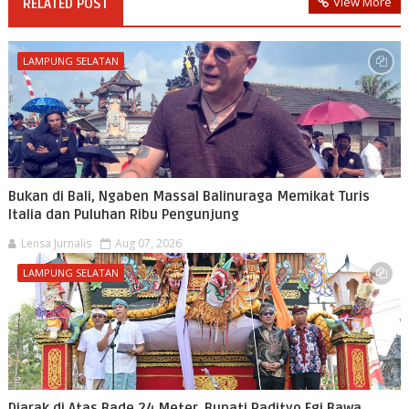
View More
RELATED POST
LAMPUNG SELATAN
Bukan di Bali, Ngaben Massal Balinuraga Memikat Turis
Italia dan Puluhan Ribu Pengunjung
Lensa Jurnalis
Aug 07, 2026
LAMPUNG SELATAN
Diarak di Atas Bade 24 Meter, Bupati Radityo Egi Bawa