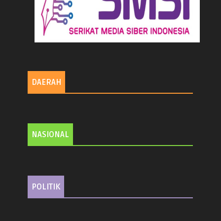
DAERAH
NASIONAL
POLITIK