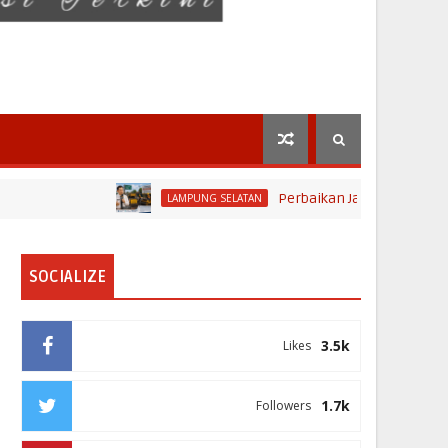
Perbaikan Jalan RA Basyid Segera
LAMPUNG SELATAN
SOCIALIZE
3.5k
Likes
1.7k
Followers