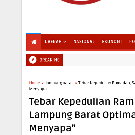
DAERAH
NASIONAL
EKONOMI
PO
BREAKING
Pemkab Lampung Selatan Matangkan Paperahan 2026, Tradis
ELATAN
Home
lampung barat
Tebar Kepedulian Ramadan, Sa
Menyapa”
Tebar Kepedulian Rama
Lampung Barat Optima
Menyapa”