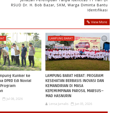
RSUD Dr. H. Bob Bazar, SKM, Warga Diminta Bantu
Identifikasi
View More
RAT
LAMPUNG BARAT
mpung Kunker ke
LAMPUNG BARAT HEBAT: PROGRAM
a DPRD Edi Novial
KESEHATAN BERBASIS INOVASI DAN
 Program
KEMANDIRIAN DI MASA
an
KEPEMIMPINAN PAROSIL MABSUS–
MAD HASNURIN
s
Jul 08, 2026
Lensa Jurnalis
Jun 05, 2026