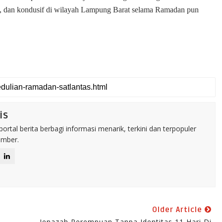
rtib, dan kondusif di wilayah Lampung Barat selama Ramadan pun
is
rtal berita berbagi informasi menarik, terkini dan terpopuler
umber.
Older Article
Jenazah Perempuan Tanpa Identitas 11 Hari Di