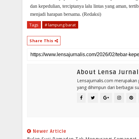
dan kepedulian, terciptanya lalu lintas yang aman, te
menjadi harapan bersama. (Redaksi)
Tags
# lampung barat
Share This
About Lensa Jurnal
Lensajurnalis.com merupakan po
yang dihimpun dari berbagai s
Newer Article
Bulan Suci Ramadan Tak Mengurangi Semangat,