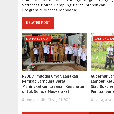
Satlantas Polres Lampung Barat Intensifkan
Program “Polantas Menyapa”
RELATED POST
LAMPUNG BARAT
LAMPUNG BA
RSUD Alimuddin Umar: Langkah
Gubernur La
Pemkab Lampung Barat
Lambar, Ketu
Meningkatkan Layanan Kesehatan
Siap Dukung
untuk Semua Masyarakat
Pembangun
Lensa Jurnalis
Aug 04, 2026
Lensa Jurnali