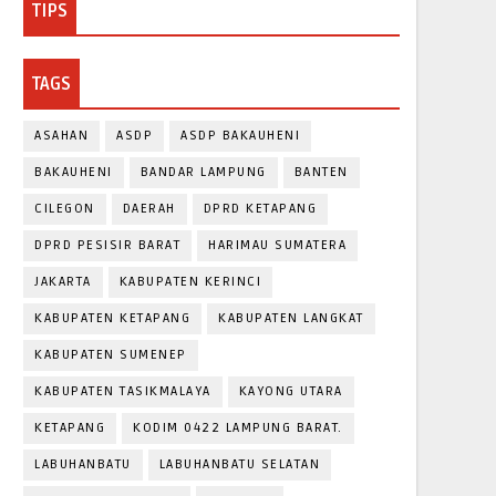
TIPS
TAGS
ASAHAN
ASDP
ASDP BAKAUHENI
BAKAUHENI
BANDAR LAMPUNG
BANTEN
CILEGON
DAERAH
DPRD KETAPANG
DPRD PESISIR BARAT
HARIMAU SUMATERA
JAKARTA
KABUPATEN KERINCI
KABUPATEN KETAPANG
KABUPATEN LANGKAT
KABUPATEN SUMENEP
KABUPATEN TASIKMALAYA
KAYONG UTARA
KETAPANG
KODIM 0422 LAMPUNG BARAT.
LABUHANBATU
LABUHANBATU SELATAN