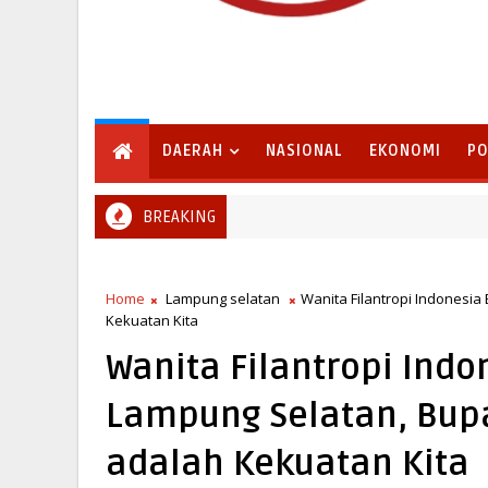
DAERAH
NASIONAL
EKONOMI
PO
BREAKING
Pemkab Lampung Selatan Sambut Program Bina Desa Po
PUNG SELATAN
Home
Lampung selatan
Wanita Filantropi Indonesi
Kekuatan Kita
Wanita Filantropi Ind
Lampung Selatan, Bupa
adalah Kekuatan Kita