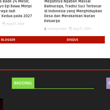
as Bade 24 Meter,
Megahnya Ngaben Massal
tyo Egi Bawa Mimpi
Balinuraga, Tradisi Suci Terbesar
raga Jadi
di Indonesia yang Menghidupkan
n' Kedua pada 2027
Desa dan Merekatkan Ikatan
Keluarga
s
Aug 07, 2026
Lensa Jurnalis
Aug 07, 2026
BLOGGER
DISQUS
NASIONAL