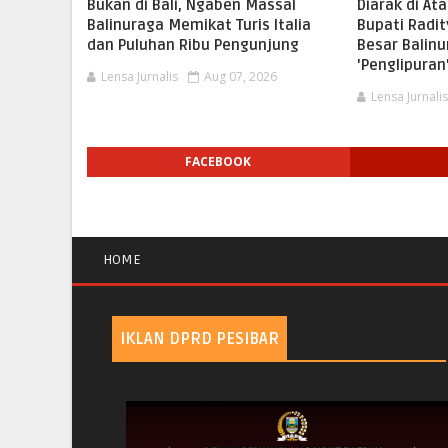
Bukan di Bali, Ngaben Massal
Diarak di At
Balinuraga Memikat Turis Italia
Bupati Radi
dan Puluhan Ribu Pengunjung
Besar Balinu
'Penglipura
Lensa Jurnalis
Aug 07, 2026
Lensa Jurnali
FACEBOOK
HOME
IKLAN DPRD PESIBAR