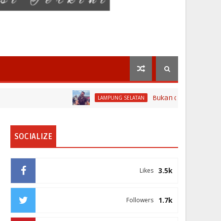
Bukan di Bali, Ngaben Massal
LAMPUNG SELATAN
SOCIALIZE
3.5k
Likes
1.7k
Followers