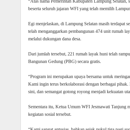
“Atas nama Pemerintah Kabupaten Lampung Selatan, s
beserta seluruh jajaran WFI yang telah memilih Lampung 
Egi menjelaskan, di Lampung Selatan masih terdapat sek
telah menganggarkan pembangunan 474 unit rumah laya
melalui dukungan dana desa.
Dari jumlah tersebut, 221 rumah layak huni telah ram
Bangunan Gedung (PBG) secara gratis.
“Program ini merupakan upaya bersama untuk meringa
Kami ingin terus berkolaborasi dengan berbagai pihak.
sini, dan semangat gotong royong menjadi kekuatan uta
Sementara itu, Ketua Umum WFI Jesmawati Tanjung me
kegiatan sosial tersebut.
“Kami sangat antusias, bahkan sejak pukul tiga pagi su