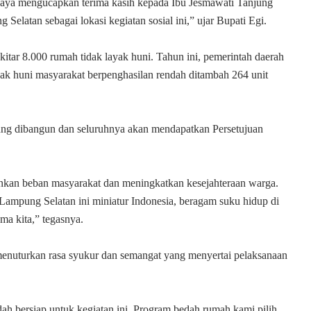
aya mengucapkan terima kasih kepada Ibu Jesmawati Tanjung
Selatan sebagai lokasi kegiatan sosial ini,” ujar Bupati Egi.
itar 8.000 rumah tidak layak huni. Tahun ini, pemerintah daerah
k huni masyarakat berpenghasilan rendah ditambah 264 unit
pung dibangun dan seluruhnya akan mendapatkan Persetujuan
nkan beban masyarakat dan meningkatkan kesejahteraan warga.
 Lampung Selatan ini miniatur Indonesia, beragam suku hidup di
ma kita,” tegasnya.
nuturkan rasa syukur dan semangat yang menyertai pelaksanaan
dah bersiap untuk kegiatan ini. Program bedah rumah kami pilih