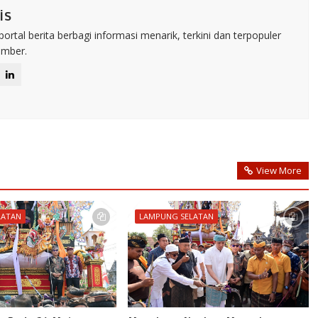
is
rtal berita berbagi informasi menarik, terkini dan terpopuler
umber.
View More
LATAN
LAMPUNG SELATAN