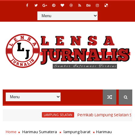
Pemkab Lampung Selatan Sambut Progra
LAMPUNG SELATAN
Masa Bakti Lewat Lomba Pendakian Gunung Rajabasa, Bupati Radityo
Home
Harimau Sumatera
lampung barat
Harimau