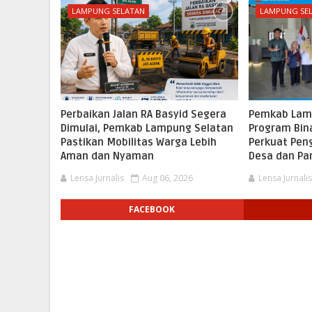
LAMPUNG SELATAN
LAMPUNG SE
Perbaikan Jalan RA Basyid Segera
Pemkab Lam
Dimulai, Pemkab Lampung Selatan
Program Bina
Pastikan Mobilitas Warga Lebih
Perkuat Pen
Aman dan Nyaman
Desa dan Pa
Lensa Jurnalis
Aug 06, 2026
Lensa Jurnali
FACEBOOK