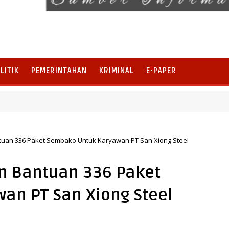
LITIK
PEMERINTAHAN
KRIMINAL
E-PAPER
isi Sedekah Bumi Sumur Kumbang Bersiap Jadi Ikon Wisata Budaya
tuan 336 Paket Sembako Untuk Karyawan PT San Xiong Steel
n Bantuan 336 Paket
an PT San Xiong Steel