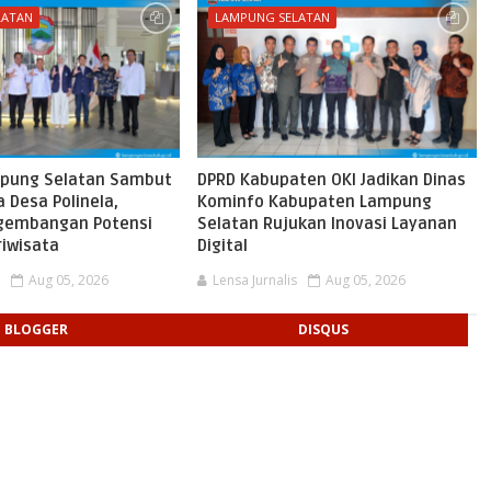
LATAN
LAMPUNG SELATAN
pung Selatan Sambut
DPRD Kabupaten OKI Jadikan Dinas
 Desa Polinela,
Kominfo Kabupaten Lampung
gembangan Potensi
Selatan Rujukan Inovasi Layanan
riwisata
Digital
s
Aug 05, 2026
Lensa Jurnalis
Aug 05, 2026
BLOGGER
DISQUS