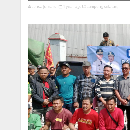
Lensa Jurnalis
1 year ago
Lampung selatan,