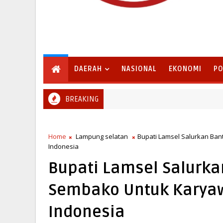
DAERAH
NASIONAL
EKONOMI
PO
BREAKING
Pemkab Lampung Selatan Matangkan Paperahan 2026, Trad
G SELATAN
Home
Lampung selatan
Bupati Lamsel Salurkan Ban
Indonesia
Bupati Lamsel Salurka
Sembako Untuk Karyaw
Indonesia