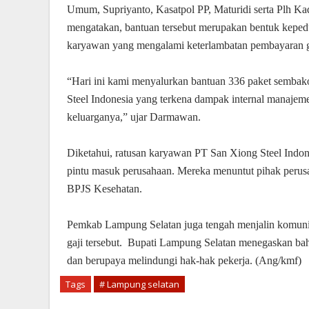
Umum, Supriyanto, Kasatpol PP, Maturidi serta Plh 
mengatakan, bantuan tersebut merupakan bentuk keped
karyawan yang mengalami keterlambatan pembayaran g
“Hari ini kami menyalurkan bantuan 336 paket semba
Steel Indonesia yang terkena dampak internal manaj
keluarganya,” ujar Darmawan.
Diketahui, ratusan karyawan PT San Xiong Steel Indon
pintu masuk perusahaan. Mereka menuntut pihak perus
BPJS Kesehatan.
Pemkab Lampung Selatan juga tengah menjalin komunik
gaji tersebut. Bupati Lampung Selatan menegaskan b
dan berupaya melindungi hak-hak pekerja. (Ang/kmf)
Tags
# Lampung selatan