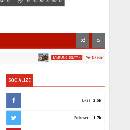
Perbaikan Jalan RA Basyid Sege
LAMPUNG SELATAN
SOCIALIZE
3.5k
Likes
1.7k
Followers