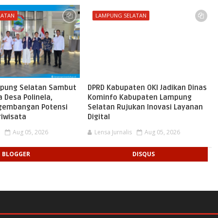
LATAN
LAMPUNG SELATAN
pung Selatan Sambut
DPRD Kabupaten OKI Jadikan Dinas
 Desa Polinela,
Kominfo Kabupaten Lampung
gembangan Potensi
Selatan Rujukan Inovasi Layanan
riwisata
Digital
s
Aug 05, 2026
Lensa Jurnalis
Aug 05, 2026
BLOGGER
DISQUS