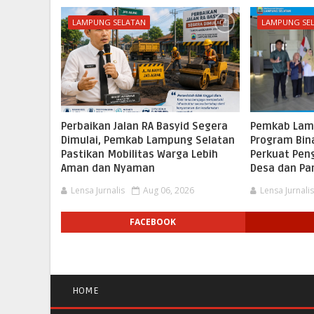
LAMPUNG SELATAN
LAMPUNG SE
Perbaikan Jalan RA Basyid Segera
Pemkab Lam
Dimulai, Pemkab Lampung Selatan
Program Bina
Pastikan Mobilitas Warga Lebih
Perkuat Pen
Aman dan Nyaman
Desa dan Pa
Lensa Jurnalis
Aug 06, 2026
Lensa Jurnali
FACEBOOK
HOME