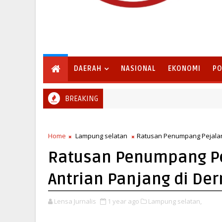
DAERAH
NASIONAL
EKONOMI
PO
BREAKING
edekah Bumi Sumur Kumbang Bersiap Jadi Ikon Wisata Budaya
Home
Lampung selatan
Ratusan Penumpang Pejalan 
Ratusan Penumpang Pe
Antrian Panjang di De
Lensa Jurnalis
1 year ago
Lampung selatan,