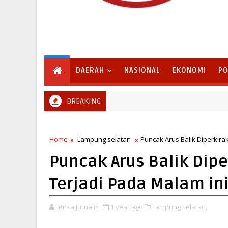
DAERAH
NASIONAL
EKONOMI
PO
BREAKING
Home
Lampung selatan
Puncak Arus Balik Diperkira
Puncak Arus Balik Dip
Terjadi Pada Malam in
Lensa Jurnalis
1 year ago
Lampung selatan,