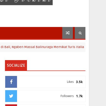
gaben Massal Balinuraga Memikat Turis Italia dan Puluhan Ribu Peng
SOCIALIZE
3.5k
Likes
1.7k
Followers