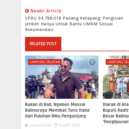
Newer Article
SPBU 64.788.018 Padang Ketapang: Pengisian
Jeriken Hanya Untuk Bantu UMKM Sesuai
Rekomendasi
RELATED POST
LAMPUNG SELATAN
LAMPUNG SE
Bukan di Bali, Ngaben Massal
Diarak di At
Balinuraga Memikat Turis Italia
Bupati Radi
dan Puluhan Ribu Pengunjung
Besar Balinu
'Penglipura
Lensa Jurnalis
Aug 07, 2026