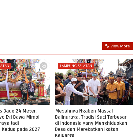
View More
LATAN
LAMPUNG SELATAN
as Bade 24 Meter,
Megahnya Ngaben Massal
tyo Egi Bawa Mimpi
Balinuraga, Tradisi Suci Terbesar
raga Jadi
di Indonesia yang Menghidupkan
n' Kedua pada 2027
Desa dan Merekatkan Ikatan
Keluarga