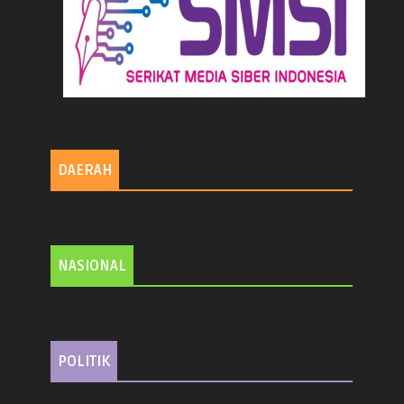
DAERAH
NASIONAL
POLITIK