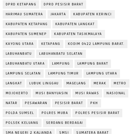
DPRD KETAPANG
DPRD PESISIR BARAT
HARIMAU SUMATERA
JAKARTA
KABUPATEN KERINCI
KABUPATEN KETAPANG
KABUPATEN LANGKAT
KABUPATEN SUMENEP
KABUPATEN TASIKMALAYA
KAYONG UTARA
KETAPANG
KODIM 0422 LAMPUNG BARAT.
LABUHANBATU
LABUHANBATU SELATAN
LABUHANBATU UTARA
LAMPUNG
LAMPUNG BARAT
LAMPUNG SELATAN
LAMPUNG TIMUR
LAMPUNG UTARA
LANGKAT
LUBUK LINGGAU
MAGELANG
MERAK
METRO
MOJOKERTO
MUSI BANYUASIN
MUSI RAWAS
NASIONAL
NATAR
PESAWARAN
PESISIR BARAT
PKH
POLDA SUMSEL
POLRES MUBA
POLRES PESISIR BARAT
POLSEK KELUANG
SERDANG BERDAGAI
SMA NEGERI 2 KALIANDA
SMSI
SUMATERA BARAT