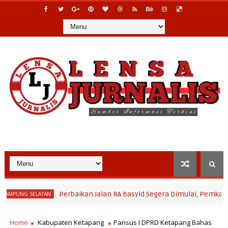
Perbaikan Jalan RA Basyid Segera Dimulai, Pemkab Lampung
SELATAN
Home
Kabupaten Ketapang
Pansus I DPRD Ketapang Bahas