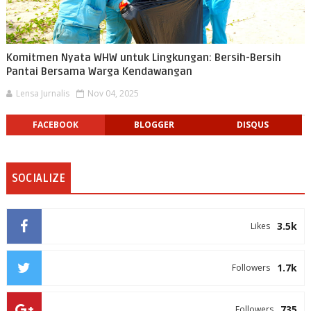
Komitmen Nyata WHW untuk Lingkungan: Bersih-Bersih
Pantai Bersama Warga Kendawangan
Lensa Jurnalis
Nov 04, 2025
FACEBOOK
BLOGGER
DISQUS
SOCIALIZE
3.5k
Likes
1.7k
Followers
735
Followers