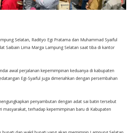
Lampung Selatan, Radityo Egi Pratama dan Muhammad Syaiful
at Saibain Lima Marga Lampung Selatan saat tiba di kantor
ndai awal perjalanan kepemimpinan keduanya di kabupaten
kedatangan Egi-Syaiful juga dimeriahkan dengan persembahan
engungkapkan penyambutan dengan adat sai batin tersebut
i masyarakat, terhadap kepemimpinan baru di Kabupaten
k bupati dan wakil bupati yang akan memimpin Lampung Selatan.