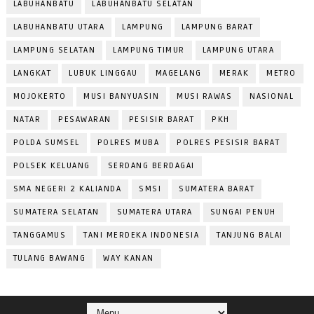
LABUHANBATU
LABUHANBATU SELATAN
LABUHANBATU UTARA
LAMPUNG
LAMPUNG BARAT
LAMPUNG SELATAN
LAMPUNG TIMUR
LAMPUNG UTARA
LANGKAT
LUBUK LINGGAU
MAGELANG
MERAK
METRO
MOJOKERTO
MUSI BANYUASIN
MUSI RAWAS
NASIONAL
NATAR
PESAWARAN
PESISIR BARAT
PKH
POLDA SUMSEL
POLRES MUBA
POLRES PESISIR BARAT
POLSEK KELUANG
SERDANG BERDAGAI
SMA NEGERI 2 KALIANDA
SMSI
SUMATERA BARAT
SUMATERA SELATAN
SUMATERA UTARA
SUNGAI PENUH
TANGGAMUS
TANI MERDEKA INDONESIA
TANJUNG BALAI
TULANG BAWANG
WAY KANAN