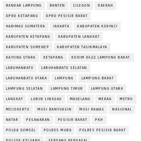
BANDAR LAMPUNG
BANTEN
CILEGON
DAERAH
DPRD KETAPANG
DPRD PESISIR BARAT
HARIMAU SUMATERA
JAKARTA
KABUPATEN KERINCI
KABUPATEN KETAPANG
KABUPATEN LANGKAT
KABUPATEN SUMENEP
KABUPATEN TASIKMALAYA
KAYONG UTARA
KETAPANG
KODIM 0422 LAMPUNG BARAT.
LABUHANBATU
LABUHANBATU SELATAN
LABUHANBATU UTARA
LAMPUNG
LAMPUNG BARAT
LAMPUNG SELATAN
LAMPUNG TIMUR
LAMPUNG UTARA
LANGKAT
LUBUK LINGGAU
MAGELANG
MERAK
METRO
MOJOKERTO
MUSI BANYUASIN
MUSI RAWAS
NASIONAL
NATAR
PESAWARAN
PESISIR BARAT
PKH
POLDA SUMSEL
POLRES MUBA
POLRES PESISIR BARAT
POLSEK KELUANG
SERDANG BERDAGAI