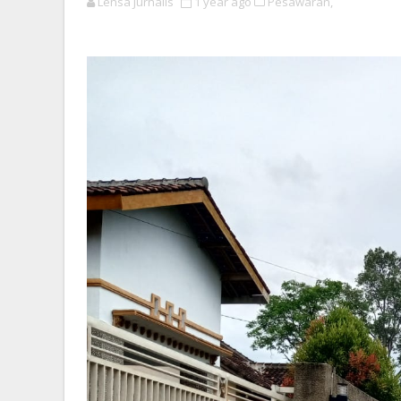
Lensa Jurnalis
1 year ago
Pesawaran,