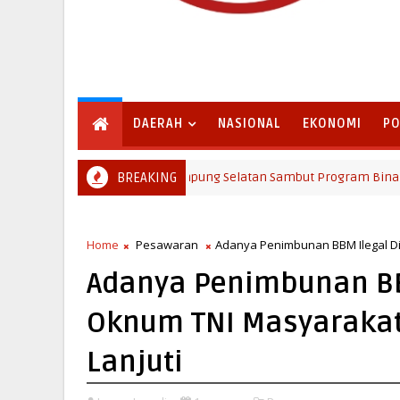
DAERAH
NASIONAL
EKONOMI
PO
Pemkab Lampung Selatan Sambut Program Bina Desa Poline
BREAKING
SELATAN
Home
Pesawaran
Adanya Penimbunan BBM Ilegal Di
Adanya Penimbunan BBM
Oknum TNI Masyarakat 
Lanjuti