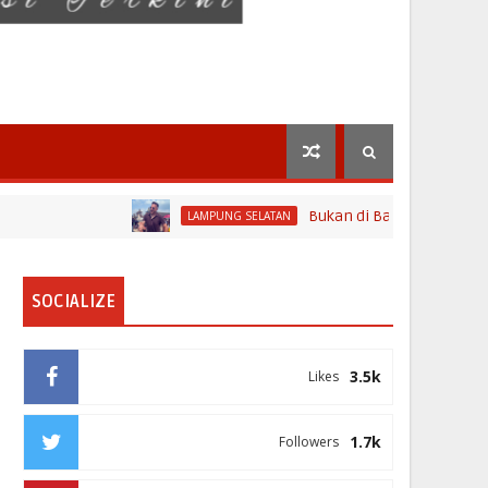
Bukan di Bali, Ngaben Massal Bali
LAMPUNG SELATAN
SOCIALIZE
3.5k
Likes
1.7k
Followers