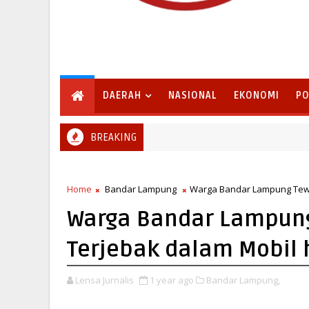
DAERAH
NASIONAL
EKONOMI
PO
BREAKING
Pemkab Lampung Selatan Sambut Program Bina Desa Poline
ELATAN
Home
Bandar Lampung
Warga Bandar Lampung Tewas
Warga Bandar Lampung 
Terjebak dalam Mobil 
Lensa Jurnalis
1 year ago
Bandar Lampung,