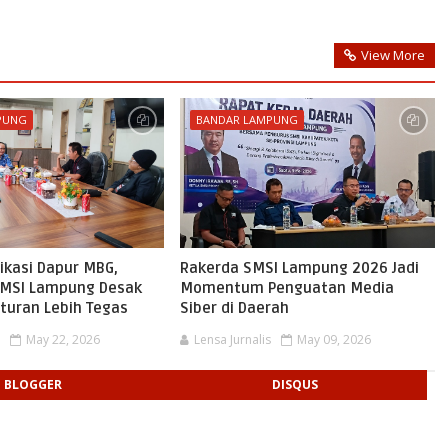
View More
PUNG
BANDAR LAMPUNG
fikasi Dapur MBG,
Rakerda SMSI Lampung 2026 Jadi
 AMSI Lampung Desak
Momentum Penguatan Media
turan Lebih Tegas
Siber di Daerah
s
May 22, 2026
Lensa Jurnalis
May 09, 2026
BLOGGER
DISQUS