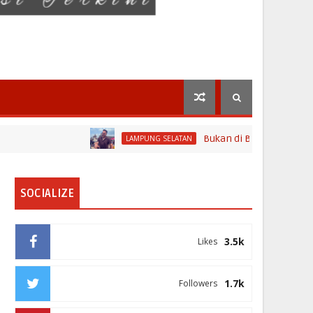
Bukan di Bali, Ngaben Massal B
LAMPUNG SELATAN
SOCIALIZE
3.5k
Likes
1.7k
Followers