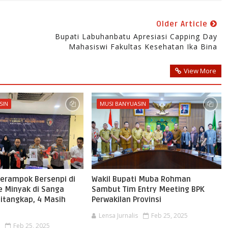
Older Article
Bupati Labuhanbatu Apresiasi Capping Day
Mahasiswi Fakultas Kesehatan Ika Bina
View More
SIN
MUSI BANYUASIN
erampok Bersenpi di
Wakil Bupati Muba Rohman
 Minyak di Sanga
Sambut Tim Entry Meeting BPK
itangkap, 4 Masih
Perwakilan Provinsi
Lensa Jurnalis
Feb 25, 2025
s
Feb 25, 2025