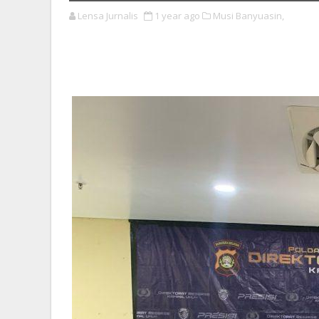
Lensa Jurnalis
1 year ago
Musi Banyuasin,