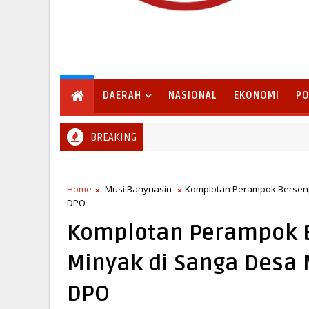
DAERAH
NASIONAL
EKONOMI
PO
BREAKING
Pemkab Lampung Selatan Sambut Program Bina Desa Poli
G SELATAN
Home
Musi Banyuasin
Komplotan Perampok Bersenp
DPO
Komplotan Perampok B
Minyak di Sanga Desa 
DPO