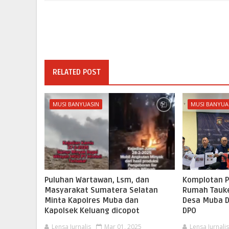
RELATED POST
MUSI BANYUASIN
MUSI BANYUA
Puluhan Wartawan, Lsm, dan
Komplotan P
Masyarakat Sumatera Selatan
Rumah Tauke
Minta Kapolres Muba dan
Desa Muba D
Kapolsek Keluang dicopot
DPO
Lensa Jurnalis
Mar 01, 2025
Lensa Jurnali