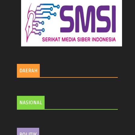
DAERAH
NASIONAL
POLITIK