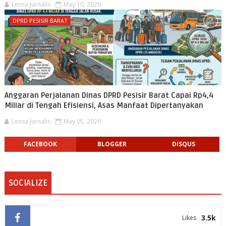
Lensa Jurnalis
May 10, 2026
DPRD PESISIR BARAT
Anggaran Perjalanan Dinas DPRD Pesisir Barat Capai Rp4,4
Miliar di Tengah Efisiensi, Asas Manfaat Dipertanyakan
Lensa Jurnalis
May 05, 2026
FACEBOOK
BLOGGER
DISQUS
SOCIALIZE
3.5k
Likes