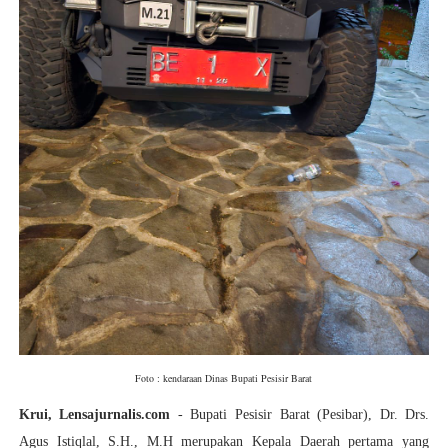
Foto : kendaraan Dinas Bupati Pesisir Barat
Krui, Lensajurnalis.com
- Bupati Pesisir Barat (Pesibar), Dr. Drs.
Agus Istiqlal, S.H., M.H merupakan Kepala Daerah pertama yang